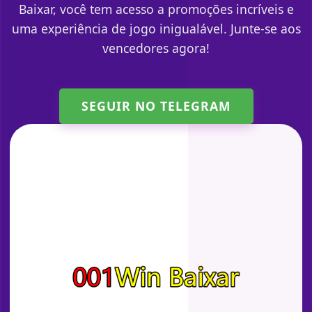
Baixar, você tem acesso a promoções incríveis e
uma experiência de jogo inigualável. Junte-se aos
vencedores agora!
SEGUIR NO TELEGRAM