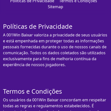
Políticas de Privacidade
Termos e Condições
Sitemap
Políticas de Privacidade
A 001Win Baixar valoriza a privacidade de seus usuários
e está empenhada em proteger todas as informações
pessoais fornecidas durante o uso de nossos canais de
comunicação. Todos os dados coletados são utilizados
exclusivamente para fins de melhoria contínua da
experiência de nossos jogadores.
Termos e Condições
Os usuários da 001Win Baixar concordam em respeitar
todas as regras e regulamentos estabelecidos. É