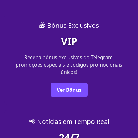
🎁 Bônus Exclusivos
VIP
Receba bônus exclusivos do Telegram,
promoções especiais e códigos promocionais
únicos!
Ver Bônus
📢 Notícias em Tempo Real
24/7