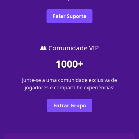
Falar Suporte
👥 Comunidade VIP
1000+
Junte-se a uma comunidade exclusiva de
jogadores e compartilhe experiências!
Entrar Grupo