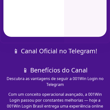
📱 Canal Oficial no Telegram!
📱 Benefícios do Canal
Descubra as vantagens de seguir a 001Win Login no
Telegram
Com um conceito operacional avançado, a 001Win
Login passou por constantes melhorias — hoje a
001Win Login Brasil entrega uma experiência online