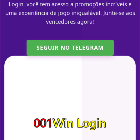
Login, você tem acesso a promoções incríveis e
uma experiência de jogo inigualável. Junte-se aos
vencedores agora!
SEGUIR NO TELEGRAM