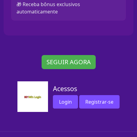
🎁 Receba bônus exclusivos
automaticamente
SEGUIR AGORA
Acessos
Login
Registrar-se