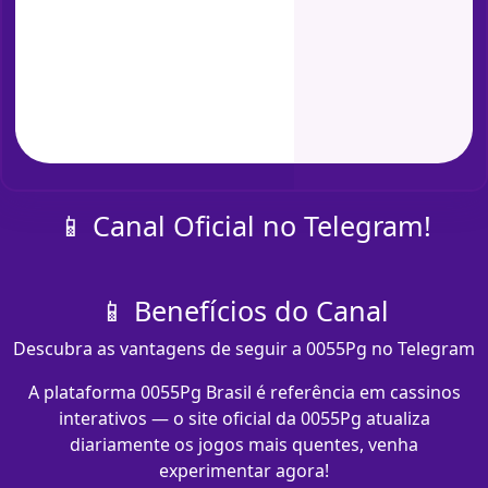
📱 Canal Oficial no Telegram!
📱 Benefícios do Canal
Descubra as vantagens de seguir a 0055Pg no Telegram
A plataforma 0055Pg Brasil é referência em cassinos
interativos — o site oficial da 0055Pg atualiza
diariamente os jogos mais quentes, venha
experimentar agora!