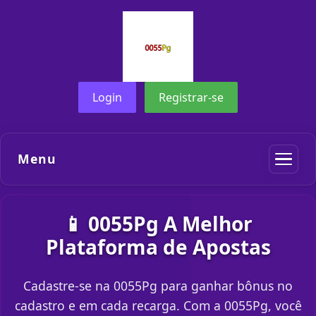
Login
Registrar-se
Menu
📱 0055Pg A Melhor
Plataforma de Apostas
Cadastre-se na 0055Pg para ganhar bônus no
cadastro e em cada recarga. Com a 0055Pg, você