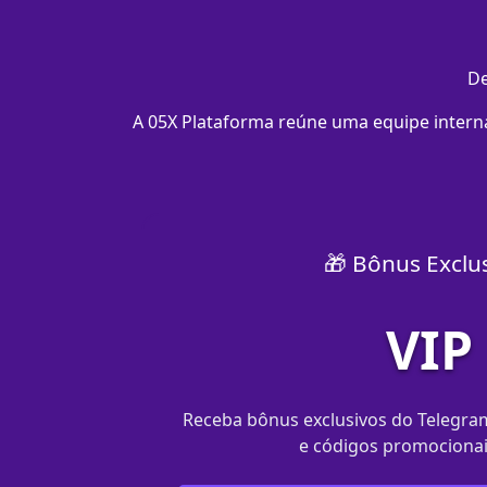
De
A 05X Plataforma reúne uma equipe interna
🎁 Bônus Exclu
VIP
Receba bônus exclusivos do Telegra
e códigos promocionai