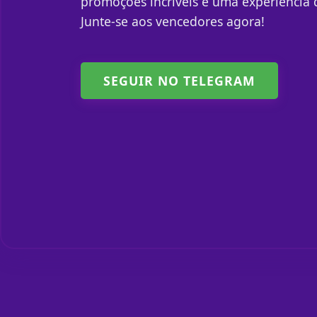
promoções incríveis e uma experiência d
Junte-se aos vencedores agora!
SEGUIR NO TELEGRAM