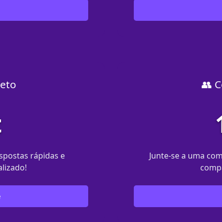
reto
👥 
t
espostas rápidas e
Junte-se a uma com
lizado!
compa
e