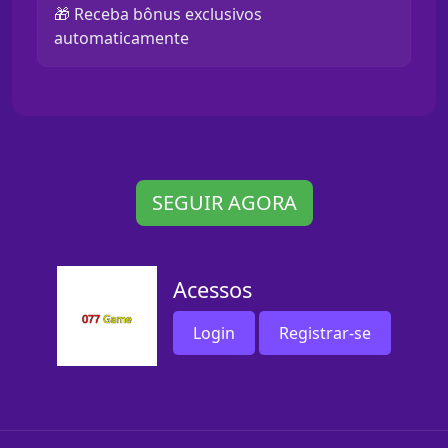
🎁 Receba bônus exclusivos
automaticamente
SEGUIR AGORA
Acessos
Login
Registrar-se