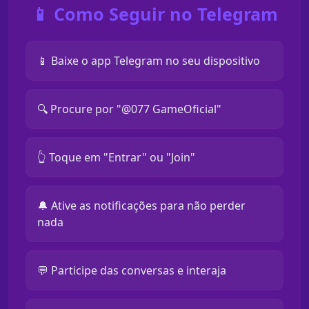
📱 Como Seguir no Telegram
📱 Baixe o app Telegram no seu dispositivo
🔍 Procure por "@077 GameOficial"
👆 Toque em "Entrar" ou "Join"
🔔 Ative as notificações para não perder
nada
💬 Participe das conversas e interaja