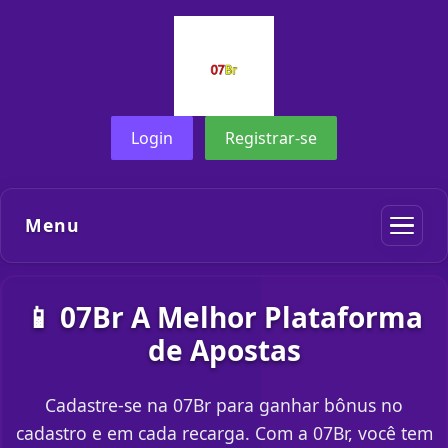
Login
Registrar-se
Menu
📱 07Br A Melhor Plataforma
de Apostas
Cadastre-se na 07Br para ganhar bônus no
cadastro e em cada recarga. Com a 07Br, você tem