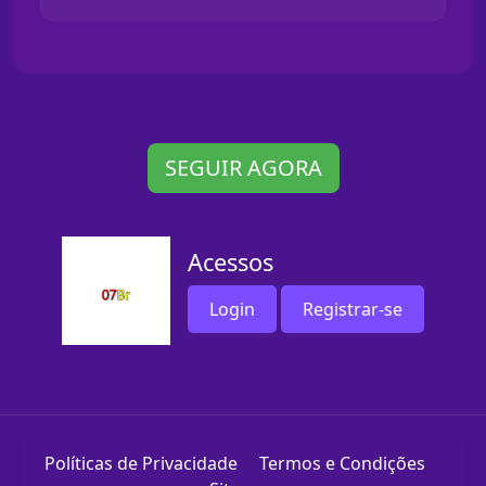
SEGUIR AGORA
Acessos
Login
Registrar-se
Políticas de Privacidade
Termos e Condições