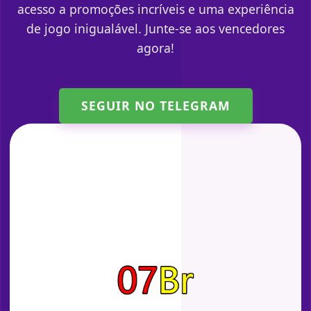
acesso a promoções incríveis e uma experiência
de jogo inigualável. Junte-se aos vencedores
agora!
SEGUIR NO TELEGRAM