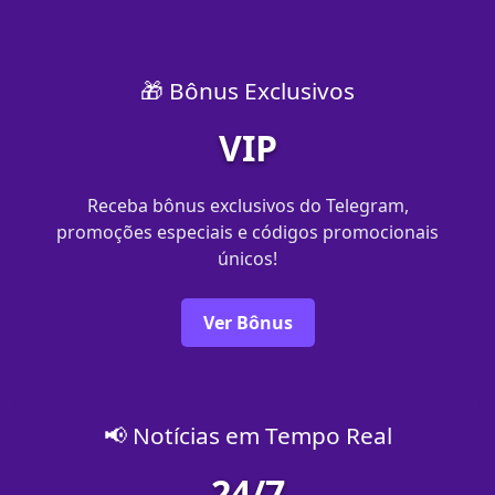
🎁 Bônus Exclusivos
VIP
Receba bônus exclusivos do Telegram,
promoções especiais e códigos promocionais
únicos!
Ver Bônus
📢 Notícias em Tempo Real
24/7