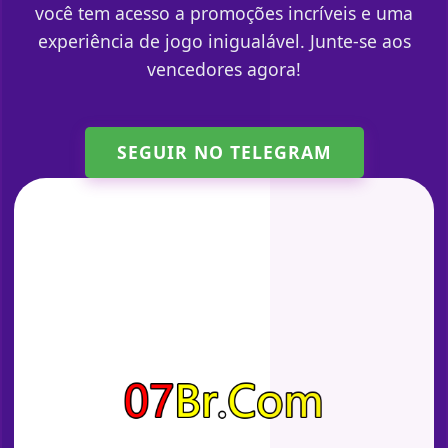
você tem acesso a promoções incríveis e uma
experiência de jogo inigualável. Junte-se aos
vencedores agora!
SEGUIR NO TELEGRAM