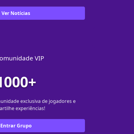
Ver Notícias
Comunidade VIP
1000+
unidade exclusiva de jogadores e
rtilhe experiências!
Entrar Grupo