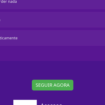
erder nada
a
aticamente
SEGUIR AGORA