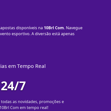
e apostas disponíveis na
10Brl Com
. Navegue
vento esportivo. A diversão está apenas
cias em Tempo Real
24/7
e todas as novidades, promoções e
 10Brl Com em tempo real!