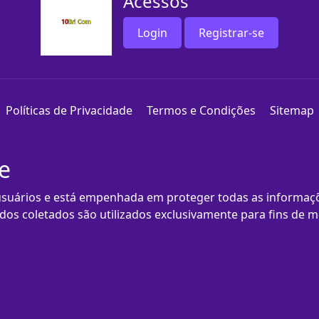
Acessos
Login
Registrar-se
Políticas de Privacidade
Termos e Condições
Sitemap
de
 usuários e está empenhada em proteger todas as informaç
os coletados são utilizados exclusivamente para fins de m