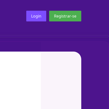
Login
Registrar-se