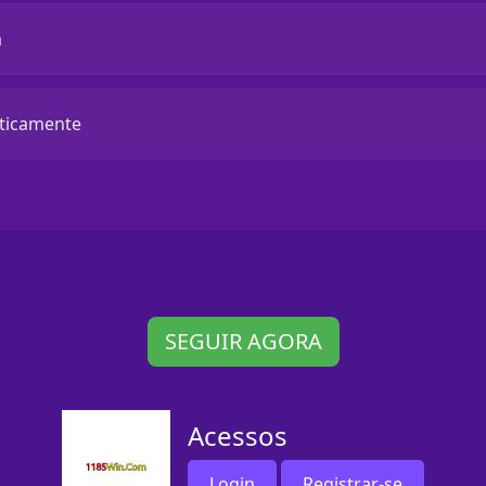
a
aticamente
SEGUIR AGORA
Acessos
Login
Registrar-se