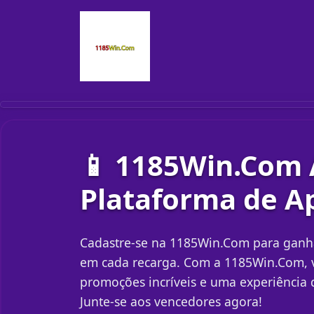
📱 1185Win.Com 
Plataforma de A
Cadastre-se na 1185Win.Com para ganh
em cada recarga. Com a 1185Win.Com, 
promoções incríveis e uma experiência d
Junte-se aos vencedores agora!