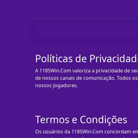
Políticas de Privacida
A 1185Win.Com valoriza a privacidade de s
de nossos canais de comunicação. Todos os 
nossos jogadores.
Termos e Condições
Os usuários da 1185Win.Com concordam em r