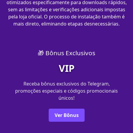
otimizados especificamente para downloads rápidos,
sem as limitações e verificações adicionais impostas
pela loja oficial. O processo de instalação também é
mais direto, eliminando etapas desnecessárias.
🎁 Bônus Exclusivos
VIP
Receba bônus exclusivos do Telegram,
promoções especiais e códigos promocionais
únicos!
Ver Bônus