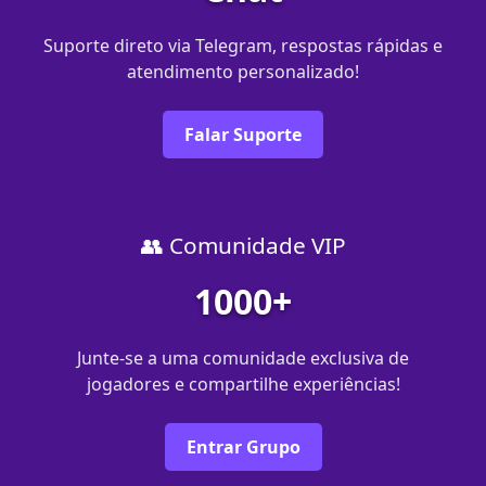
Suporte direto via Telegram, respostas rápidas e
atendimento personalizado!
Falar Suporte
👥 Comunidade VIP
1000+
Junte-se a uma comunidade exclusiva de
jogadores e compartilhe experiências!
Entrar Grupo