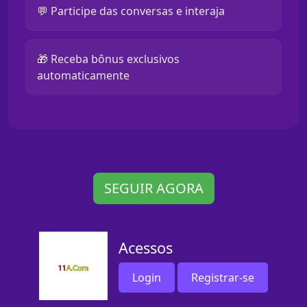
💬 Participe das conversas e interaja
🎁 Receba bônus exclusivos
automaticamente
SEGUIR AGORA
Acessos
Login
Registrar-se