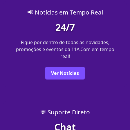
📢 Notícias em Tempo Real
24/7
Fique por dentro de todas as novidades,
promoções e eventos da 11A.Com em tempo
real!
Ver Notícias
💬 Suporte Direto
Chat