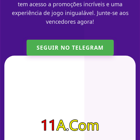
tem acesso a promoções incríveis e uma
experiência de jogo inigualável. Junte-se aos
vencedores agora!
SEGUIR NO TELEGRAM