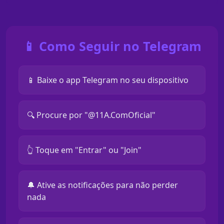
📱 Como Seguir no Telegram
📱 Baixe o app Telegram no seu dispositivo
🔍 Procure por "@11A.ComOficial"
👆 Toque em "Entrar" ou "Join"
🔔 Ative as notificações para não perder
nada