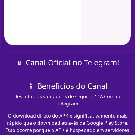
📱 Canal Oficial no Telegram!
📱 Benefícios do Canal
Descubra as vantagens de seguir a 11A.Com no
Telegram
O download direto do APK é significativamente mais
rápido que o download através da Google Play Store.
Isso ocorre porque o APK é hospedado em servidores