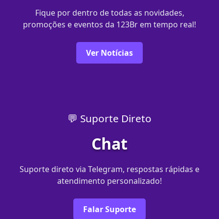
Fique por dentro de todas as novidades,
promoções e eventos da 123Br em tempo real!
Ver Notícias
💬 Suporte Direto
Chat
Suporte direto via Telegram, respostas rápidas e
atendimento personalizado!
Falar Suporte