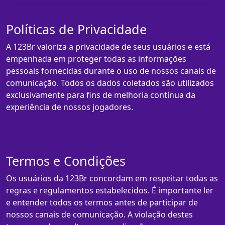
Políticas de Privacidade
A 123Br valoriza a privacidade de seus usuários e está
empenhada em proteger todas as informações
pessoais fornecidas durante o uso de nossos canais de
comunicação. Todos os dados coletados são utilizados
exclusivamente para fins de melhoria contínua da
experiência de nossos jogadores.
Termos e Condições
Os usuários da 123Br concordam em respeitar todas as
regras e regulamentos estabelecidos. É importante ler
e entender todos os termos antes de participar de
nossos canais de comunicação. A violação destes