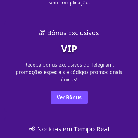
sem complicação.
🎁 Bônus Exclusivos
VIP
Receba bônus exclusivos do Telegram,
promoções especiais e códigos promocionais
únicos!
Ver Bônus
📢 Notícias em Tempo Real