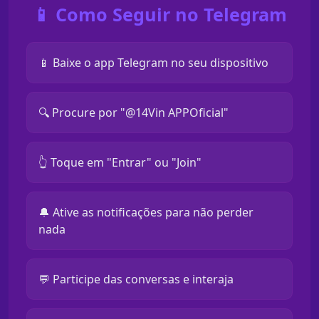
📱 Como Seguir no Telegram
📱 Baixe o app Telegram no seu dispositivo
🔍 Procure por "@14Vin APPOficial"
👆 Toque em "Entrar" ou "Join"
🔔 Ative as notificações para não perder
nada
💬 Participe das conversas e interaja