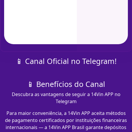
📱 Canal Oficial no Telegram!
📱 Benefícios do Canal
Descubra as vantagens de seguir a 14Vin APP no
Telegram
Para maior conveniência, a 14Vin APP aceita métodos
de pagamento certificados por instituições financeiras
internacionais — a 14Vin APP Brasil garante depósitos