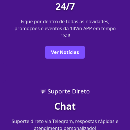
24/7
Fique por dentro de todas as novidades,
promoções e eventos da 14Vin APP em tempo
real!
Ver Notícias
💬 Suporte Direto
Chat
Suporte direto via Telegram, respostas rápidas e
atendimento personalizado!