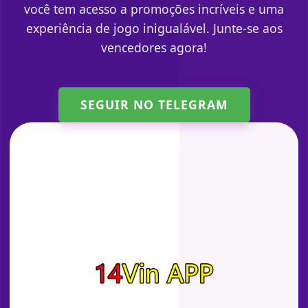
você tem acesso a promoções incríveis e uma
experiência de jogo inigualável. Junte-se aos
vencedores agora!
SEGUIR NO TELEGRAM