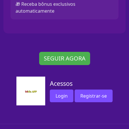
🎁 Receba bônus exclusivos
automaticamente
SEGUIR AGORA
Acessos
Login
Registrar-se