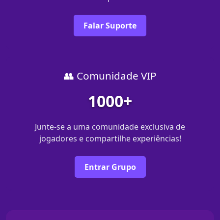
Falar Suporte
👥 Comunidade VIP
1000+
Junte-se a uma comunidade exclusiva de
jogadores e compartilhe experiências!
Entrar Grupo