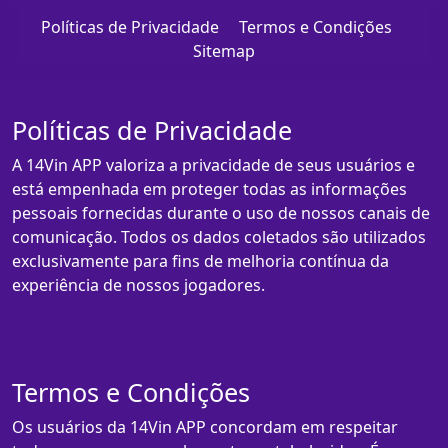
Políticas de Privacidade
Termos e Condições
Sitemap
Políticas de Privacidade
A 14Vin APP valoriza a privacidade de seus usuários e
está empenhada em proteger todas as informações
pessoais fornecidas durante o uso de nossos canais de
comunicação. Todos os dados coletados são utilizados
exclusivamente para fins de melhoria contínua da
experiência de nossos jogadores.
Termos e Condições
Os usuários da 14Vin APP concordam em respeitar