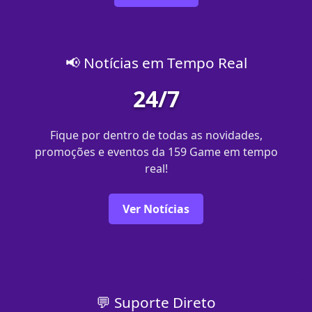
📢 Notícias em Tempo Real
24/7
Fique por dentro de todas as novidades,
promoções e eventos da 159 Game em tempo
real!
Ver Notícias
💬 Suporte Direto