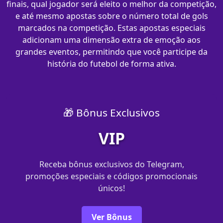
finais, qual jogador será eleito o melhor da competição,
e até mesmo apostas sobre o número total de gols
marcados na competição. Estas apostas especiais
adicionam uma dimensão extra de emoção aos
grandes eventos, permitindo que você participe da
história do futebol de forma ativa.
🎁 Bônus Exclusivos
VIP
Receba bônus exclusivos do Telegram,
promoções especiais e códigos promocionais
únicos!
Ver Bônus