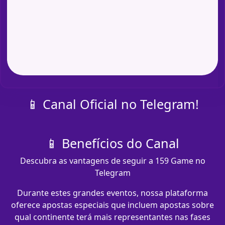
📱 Canal Oficial no Telegram!
📱 Benefícios do Canal
Descubra as vantagens de seguir a 159 Game no
Telegram
Durante estes grandes eventos, nossa plataforma
oferece apostas especiais que incluem apostas sobre
qual continente terá mais representantes nas fases