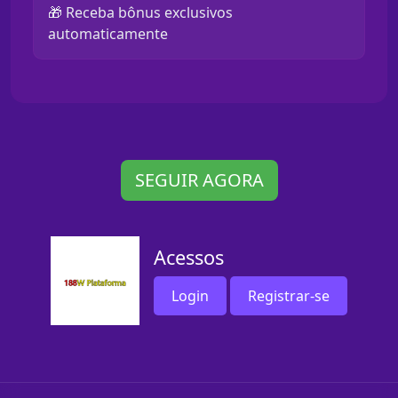
🎁 Receba bônus exclusivos
automaticamente
SEGUIR AGORA
Acessos
Login
Registrar-se