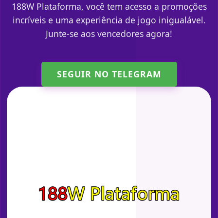
188W Plataforma, você tem acesso a promoções
incríveis e uma experiência de jogo inigualável.
Junte-se aos vencedores agora!
SEGUIR NO TELEGRAM