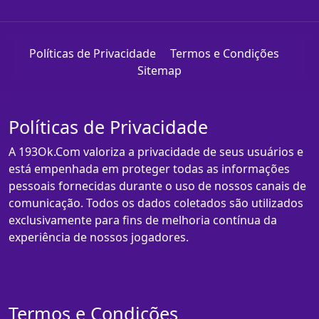
Políticas de Privacidade
Termos e Condições
Sitemap
Políticas de Privacidade
A 193Ok.Com valoriza a privacidade de seus usuários e
está empenhada em proteger todas as informações
pessoais fornecidas durante o uso de nossos canais de
comunicação. Todos os dados coletados são utilizados
exclusivamente para fins de melhoria contínua da
experiência de nossos jogadores.
Termos e Condições