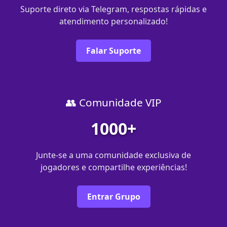
Suporte direto via Telegram, respostas rápidas e
atendimento personalizado!
Falar Suporte
👥 Comunidade VIP
1000+
Junte-se a uma comunidade exclusiva de
jogadores e compartilhe experiências!
Entrar Grupo