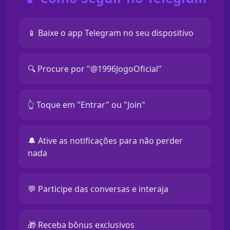
📱 Baixe o app Telegram no seu dispositivo
🔍 Procure por "@1996JogoOficial"
👆 Toque em "Entrar" ou "Join"
🔔 Ative as notificações para não perder
nada
💬 Participe das conversas e interaja
🎁 Receba bônus exclusivos