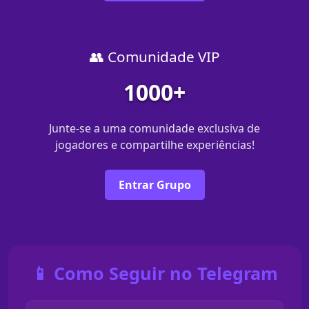
👥 Comunidade VIP
1000+
Junte-se a uma comunidade exclusiva de
jogadores e compartilhe experiências!
Entrar Grupo
📱 Como Seguir no Telegram