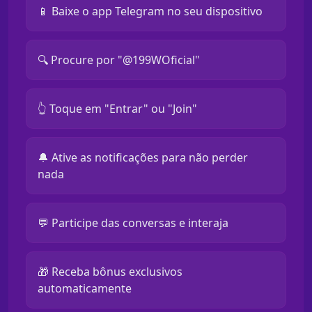
📱 Baixe o app Telegram no seu dispositivo
🔍 Procure por "@199WOficial"
👆 Toque em "Entrar" ou "Join"
🔔 Ative as notificações para não perder
nada
💬 Participe das conversas e interaja
🎁 Receba bônus exclusivos
automaticamente