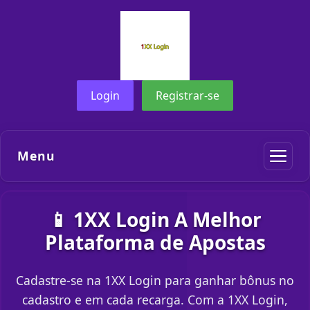
Login
Registrar-se
Menu
📱 1XX Login A Melhor
Plataforma de Apostas
Cadastre-se na 1XX Login para ganhar bônus no
cadastro e em cada recarga. Com a 1XX Login,