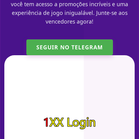
você tem acesso a promoções incríveis e uma
experiência de jogo inigualável. Junte-se aos
vencedores agora!
SEGUIR NO TELEGRAM