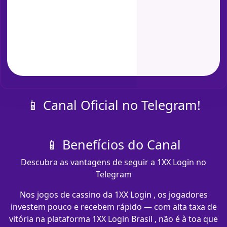
📱 Canal Oficial no Telegram!
📱 Benefícios do Canal
Descubra as vantagens de seguir a 1XX Login no
Telegram
Nos jogos de cassino da 1XX Login , os jogadores
investem pouco e recebem rápido — com alta taxa de
vitória na plataforma 1XX Login Brasil , não é à toa que