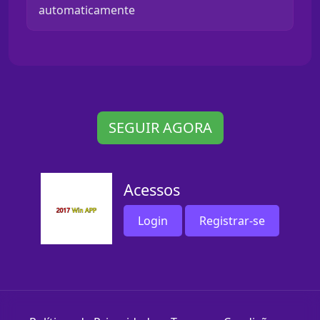
automaticamente
SEGUIR AGORA
Acessos
Login
Registrar-se