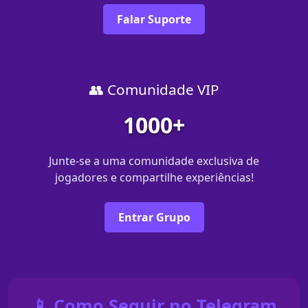
Falar Suporte
👥 Comunidade VIP
1000+
Junte-se a uma comunidade exclusiva de
jogadores e compartilhe experiências!
Entrar Grupo
📱 Como Seguir no Telegram