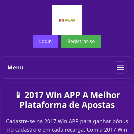
Login
Registrar-se
Menu
📱 2017 Win APP A Melhor
Plataforma de Apostas
Cadastre-se na 2017 Win APP para ganhar bônus
no cadastro e em cada recarga. Com a 2017 Win