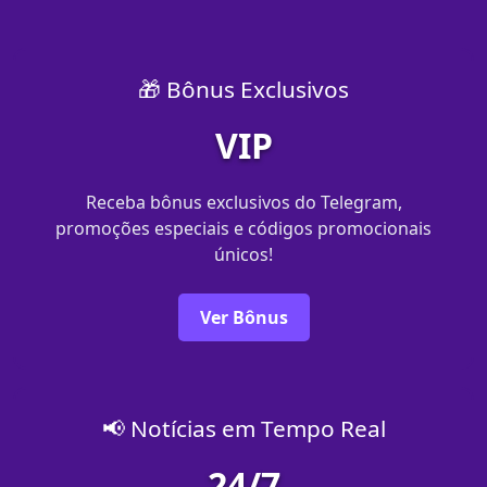
🎁 Bônus Exclusivos
VIP
Receba bônus exclusivos do Telegram,
promoções especiais e códigos promocionais
únicos!
Ver Bônus
📢 Notícias em Tempo Real
24/7