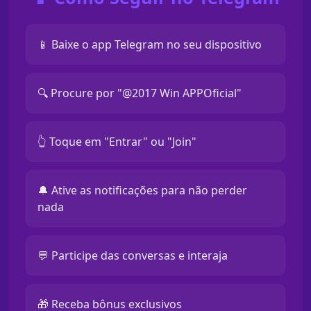
📱 Baixe o app Telegram no seu dispositivo
🔍 Procure por "@2017 Win APPOficial"
👆 Toque em "Entrar" ou "Join"
🔔 Ative as notificações para não perder
nada
💬 Participe das conversas e interaja
🎁 Receba bônus exclusivos