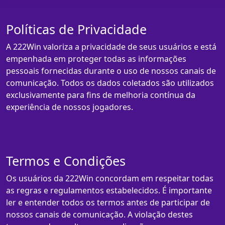
Políticas de Privacidade
A 222Win valoriza a privacidade de seus usuários e está
empenhada em proteger todas as informações
pessoais fornecidas durante o uso de nossos canais de
comunicação. Todos os dados coletados são utilizados
exclusivamente para fins de melhoria contínua da
experiência de nossos jogadores.
Termos e Condições
Os usuários da 222Win concordam em respeitar todas
as regras e regulamentos estabelecidos. É importante
ler e entender todos os termos antes de participar de
nossos canais de comunicação. A violação destes