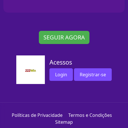
SEGUIR AGORA
Acessos
Login
Registrar-se
Políticas de Privacidade
Termos e Condições
Sitemap