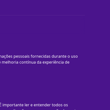
rmações pessoais fornecidas durante o uso
e melhoria contínua da experiência de
É importante ler e entender todos os