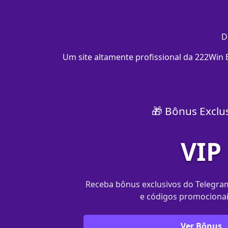
D
Um site altamente profissional da 222Win 
🎁 Bônus Exclu
VIP
Receba bônus exclusivos do Telegra
e códigos promocionai
Ver Bônus