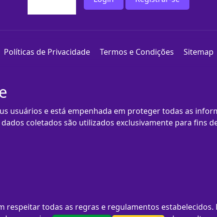
Políticas de Privacidade
Termos e Condições
Sitemap
de
seus usuários e está empenhada em proteger todas as info
dados coletados são utilizados exclusivamente para fins d
respeitar todas as regras e regulamentos estabelecidos. 