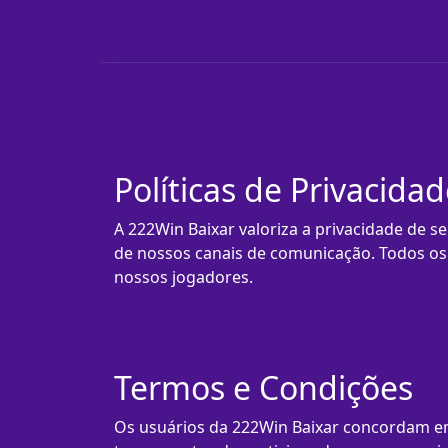
Políticas de Privacida
A 222Win Baixar valoriza a privacidade de 
de nossos canais de comunicação. Todos os 
nossos jogadores.
Termos e Condições
Os usuários da 222Win Baixar concordam em 