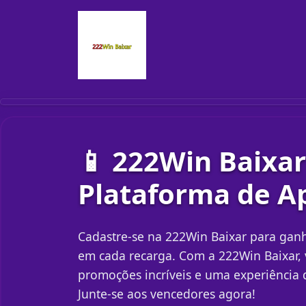
📱 222Win Baixa
Plataforma de A
Cadastre-se na 222Win Baixar para gan
em cada recarga. Com a 222Win Baixar, 
promoções incríveis e uma experiência d
Junte-se aos vencedores agora!