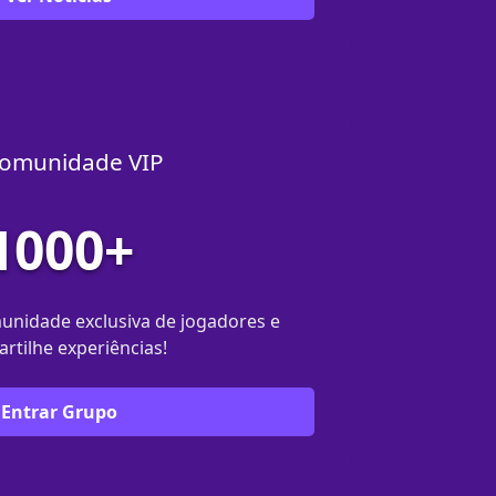
Comunidade VIP
1000+
unidade exclusiva de jogadores e
rtilhe experiências!
Entrar Grupo