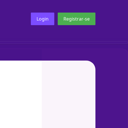
Login
Registrar-se