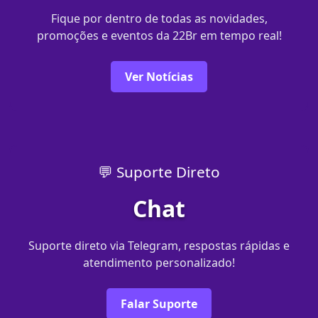
Fique por dentro de todas as novidades,
promoções e eventos da 22Br em tempo real!
Ver Notícias
💬 Suporte Direto
Chat
Suporte direto via Telegram, respostas rápidas e
atendimento personalizado!
Falar Suporte