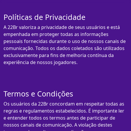
Políticas de Privacidade
A 22Br valoriza a privacidade de seus usuários e está
empenhada em proteger todas as informações
pessoais fornecidas durante o uso de nossos canais de
comunicação. Todos os dados coletados são utilizados
exclusivamente para fins de melhoria contínua da
experiência de nossos jogadores.
Termos e Condições
Os usuários da 22Br concordam em respeitar todas as
regras e regulamentos estabelecidos. É importante ler
e entender todos os termos antes de participar de
nossos canais de comunicação. A violação destes