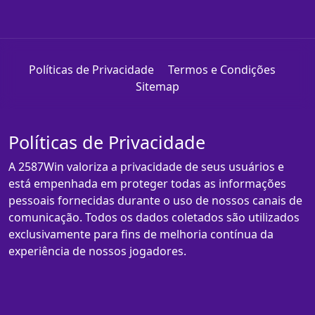
Políticas de Privacidade
Termos e Condições
Sitemap
Políticas de Privacidade
A 2587Win valoriza a privacidade de seus usuários e
está empenhada em proteger todas as informações
pessoais fornecidas durante o uso de nossos canais de
comunicação. Todos os dados coletados são utilizados
exclusivamente para fins de melhoria contínua da
experiência de nossos jogadores.