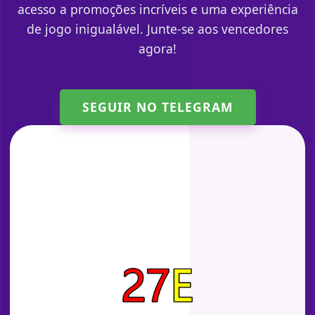
acesso a promoções incríveis e uma experiência
de jogo inigualável. Junte-se aos vencedores
agora!
SEGUIR NO TELEGRAM