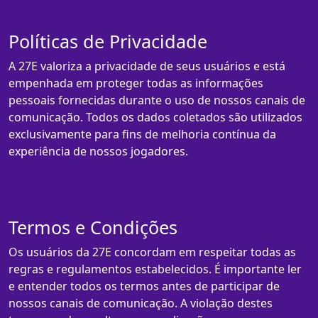
Políticas de Privacidade
A 27E valoriza a privacidade de seus usuários e está
empenhada em proteger todas as informações
pessoais fornecidas durante o uso de nossos canais de
comunicação. Todos os dados coletados são utilizados
exclusivamente para fins de melhoria contínua da
experiência de nossos jogadores.
Termos e Condições
Os usuários da 27E concordam em respeitar todas as
regras e regulamentos estabelecidos. É importante ler
e entender todos os termos antes de participar de
nossos canais de comunicação. A violação destes