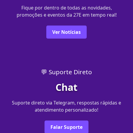
Fique por dentro de todas as novidades,
promoções e eventos da 27E em tempo real!
Ver Notícias
💬 Suporte Direto
Chat
Suporte direto via Telegram, respostas rápidas e
atendimento personalizado!
Falar Suporte