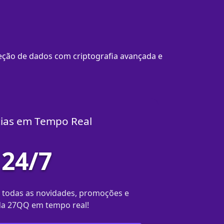
eção de dados com criptografia avançada e
cias em Tempo Real
24/7
e todas as novidades, promoções e
da 27QQ em tempo real!