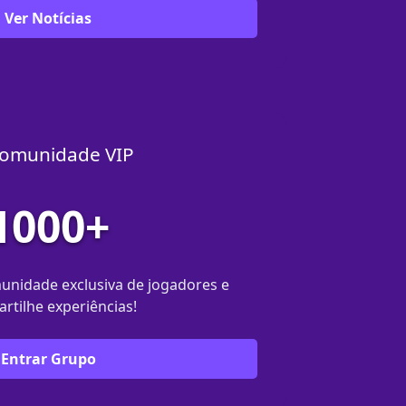
Ver Notícias
Comunidade VIP
1000+
unidade exclusiva de jogadores e
rtilhe experiências!
Entrar Grupo