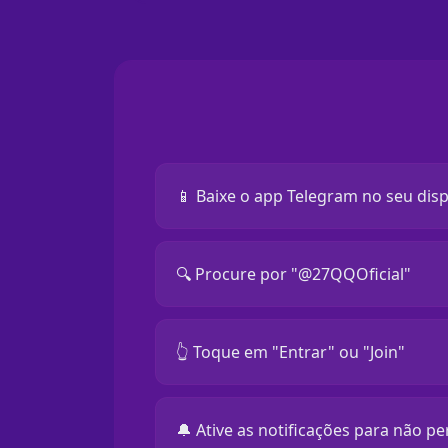
📱 Baixe o app Telegram no seu disp
🔍 Procure por "@27QQOficial"
👆 Toque em "Entrar" ou "Join"
🔔 Ative as notificações para não p