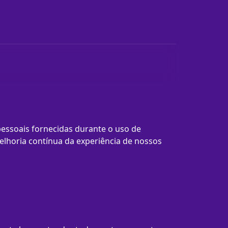
essoais fornecidas durante o uso de
elhoria contínua da experiência de nossos