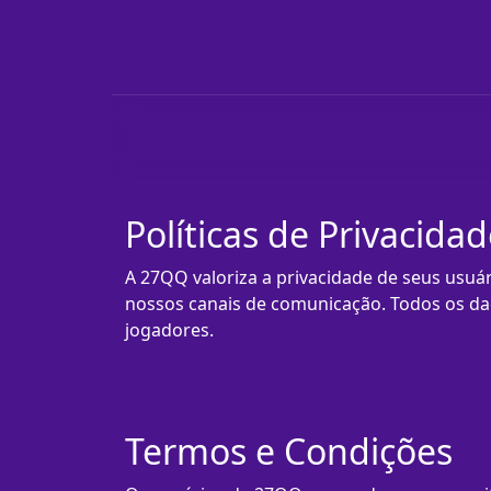
Políticas de Privacida
A 27QQ valoriza a privacidade de seus usu
nossos canais de comunicação. Todos os dad
jogadores.
Termos e Condições