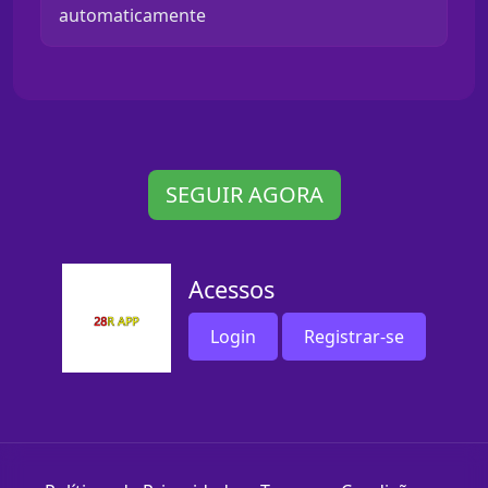
automaticamente
SEGUIR AGORA
Acessos
Login
Registrar-se