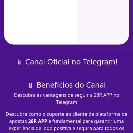
📱 Canal Oficial no Telegram!
📱 Benefícios do Canal
Descubra as vantagens de seguir a 28R APP no
Telegram
Descubra como o suporte ao cliente da plataforma de
apostas
28R APP
é fundamental para garantir uma
experiência de jogo positiva e segura para todos os