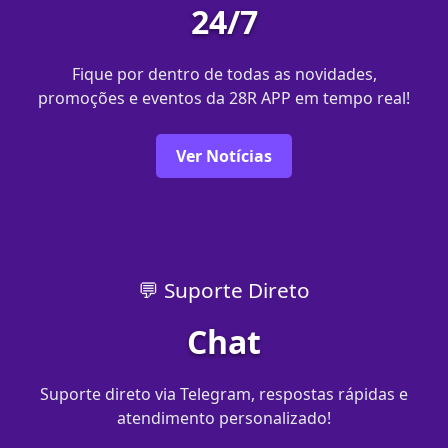
24/7
Fique por dentro de todas as novidades,
promoções e eventos da 28R APP em tempo real!
Ver Notícias
💬 Suporte Direto
Chat
Suporte direto via Telegram, respostas rápidas e
atendimento personalizado!