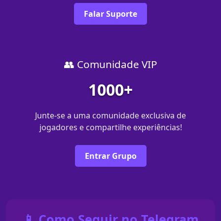
Falar Suporte
👥 Comunidade VIP
1000+
Junte-se a uma comunidade exclusiva de
jogadores e compartilhe experiências!
Entrar Grupo
📱 Como Seguir no Telegram