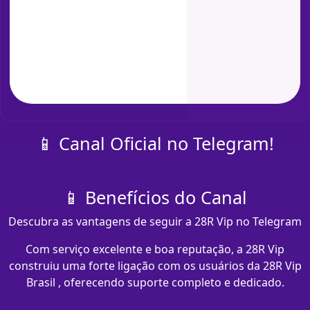
📱 Canal Oficial no Telegram!
📱 Benefícios do Canal
Descubra as vantagens de seguir a 28R Vip no Telegram
Com serviço excelente e boa reputação, a 28R Vip
construiu uma forte ligação com os usuários da 28R Vip
Brasil , oferecendo suporte completo e dedicado.