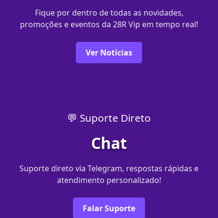
Fique por dentro de todas as novidades,
promoções e eventos da 28R Vip em tempo real!
Ver Notícias
💬 Suporte Direto
Chat
Suporte direto via Telegram, respostas rápidas e
atendimento personalizado!
Falar Suporte