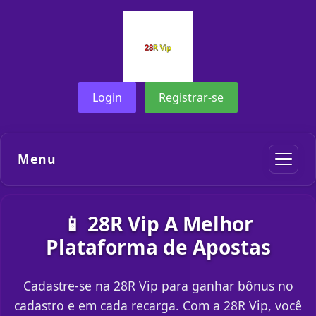
Login
Registrar-se
Menu
📱 28R Vip A Melhor
Plataforma de Apostas
Cadastre-se na 28R Vip para ganhar bônus no
cadastro e em cada recarga. Com a 28R Vip, você