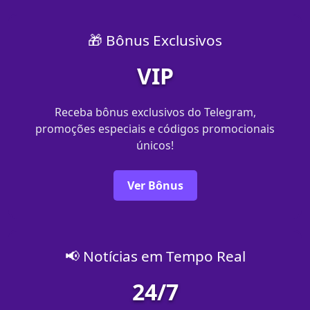
🎁 Bônus Exclusivos
VIP
Receba bônus exclusivos do Telegram,
promoções especiais e códigos promocionais
únicos!
Ver Bônus
📢 Notícias em Tempo Real
24/7