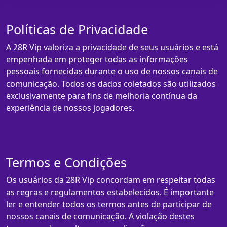
Políticas de Privacidade
A 28R Vip valoriza a privacidade de seus usuários e está
empenhada em proteger todas as informações
pessoais fornecidas durante o uso de nossos canais de
comunicação. Todos os dados coletados são utilizados
exclusivamente para fins de melhoria contínua da
experiência de nossos jogadores.
Termos e Condições
Os usuários da 28R Vip concordam em respeitar todas
as regras e regulamentos estabelecidos. É importante
ler e entender todos os termos antes de participar de
nossos canais de comunicação. A violação destes