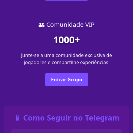
👥 Comunidade VIP
1000+
Junte-se a uma comunidade exclusiva de
jogadores e compartilhe experiências!
Entrar Grupo
📱 Como Seguir no Telegram