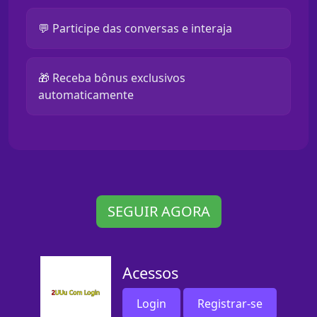
💬 Participe das conversas e interaja
🎁 Receba bônus exclusivos
automaticamente
SEGUIR AGORA
Acessos
Login
Registrar-se