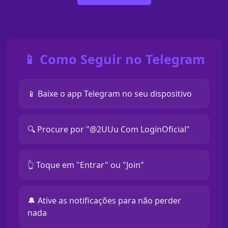
📱 Como Seguir no Telegram
📱 Baixe o app Telegram no seu dispositivo
🔍 Procure por "@2UUu Com LoginOficial"
👆 Toque em "Entrar" ou "Join"
🔔 Ative as notificações para não perder
nada