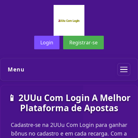
Login
Registrar-se
Menu
📱 2UUu Com Login A Melhor
Plataforma de Apostas
Cadastre-se na 2UUu Com Login para ganhar
bônus no cadastro e em cada recarga. Com a