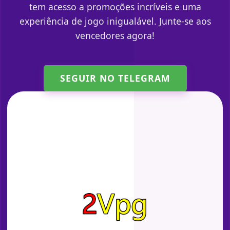
tem acesso a promoções incríveis e uma
experiência de jogo inigualável. Junte-se aos
vencedores agora!
SEGUIR NO TELEGRAM