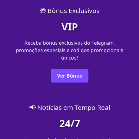
🎁 Bônus Exclusivos
VIP
Receba bônus exclusivos do Telegram,
promoções especiais e códigos promocionais
únicos!
Ver Bônus
📢 Notícias em Tempo Real
24/7