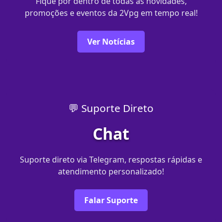
Fique por dentro de todas as novidades,
promoções e eventos da 2Vpg em tempo real!
Ver Notícias
💬 Suporte Direto
Chat
Suporte direto via Telegram, respostas rápidas e
atendimento personalizado!
Falar Suporte