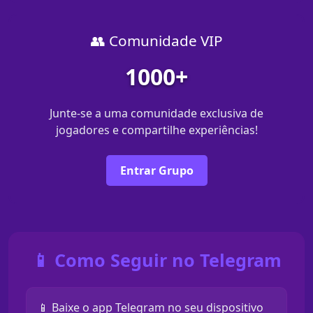
👥 Comunidade VIP
1000+
Junte-se a uma comunidade exclusiva de
jogadores e compartilhe experiências!
Entrar Grupo
📱 Como Seguir no Telegram
📱 Baixe o app Telegram no seu dispositivo