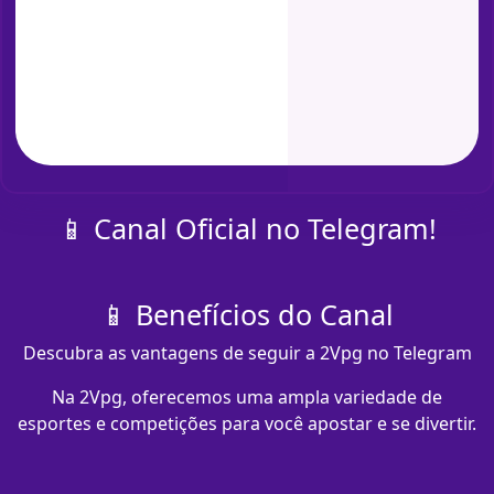
📱 Canal Oficial no Telegram!
📱 Benefícios do Canal
Descubra as vantagens de seguir a 2Vpg no Telegram
Na 2Vpg, oferecemos uma ampla variedade de
esportes e competições para você apostar e se divertir.