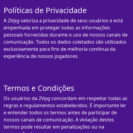
Políticas de Privacidade
A 2Vpg valoriza a privacidade de seus usuários e está
empenhada em proteger todas as informações
pessoais fornecidas durante o uso de nossos canais de
comunicação. Todos os dados coletados são utilizados
exclusivamente para fins de melhoria contínua da
experiência de nossos jogadores.
Termos e Condições
Os usuários da 2Vpg concordam em respeitar todas as
regras e regulamentos estabelecidos. É importante ler
e entender todos os termos antes de participar de
nossos canais de comunicação. A violação destes
termos pode resultar em penalizações ou na