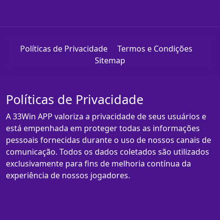
Políticas de Privacidade
Termos e Condições
Sitemap
Políticas de Privacidade
A 33Win APP valoriza a privacidade de seus usuários e
está empenhada em proteger todas as informações
pessoais fornecidas durante o uso de nossos canais de
comunicação. Todos os dados coletados são utilizados
exclusivamente para fins de melhoria contínua da
experiência de nossos jogadores.