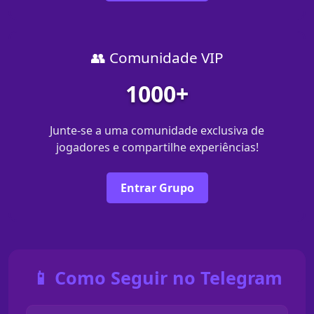
👥 Comunidade VIP
1000+
Junte-se a uma comunidade exclusiva de
jogadores e compartilhe experiências!
Entrar Grupo
📱 Como Seguir no Telegram