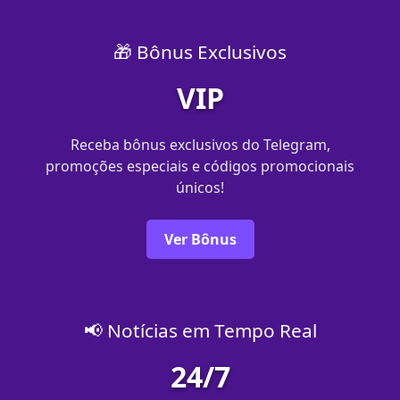
🎁 Bônus Exclusivos
VIP
Receba bônus exclusivos do Telegram,
promoções especiais e códigos promocionais
únicos!
Ver Bônus
📢 Notícias em Tempo Real
24/7