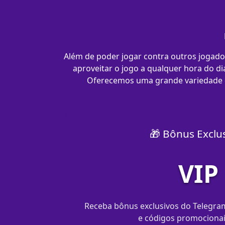
Além de poder jogar contra outros jogado
aproveitar o jogo a qualquer hora do di
Oferecemos uma grande variedade de
🎁 Bônus Exclu
VIP
Receba bônus exclusivos do Telegra
e códigos promocionai