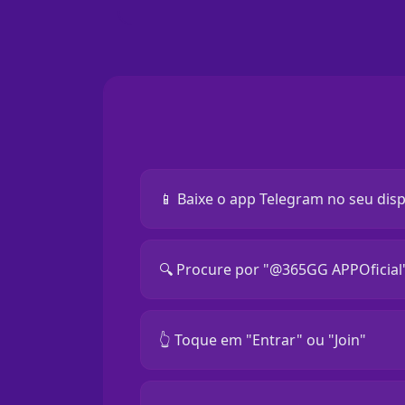
📱 Baixe o app Telegram no seu disp
🔍 Procure por "@365GG APPOficial
👆 Toque em "Entrar" ou "Join"