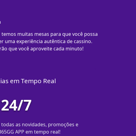
m
ém temos muitas mesas para que você possa
er uma experiência autêntica de cassino.
rão que você aproveite cada minuto!
cias em Tempo Real
24/7
e todas as novidades, promoções e
365GG APP em tempo real!