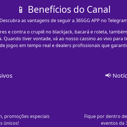
📱 Benefícios do Canal
Descubra as vantagens de seguir a 365GG APP no Telegra
res e contra o crupiê no blackjack, bacará e roleta, tamb
a. Quando tiver vontade, vá ao nosso cassino ao vivo para t
 jogos em tempo real e dealers profissionais que garanti
sivos
📢 Notí
m, promoções especiais
Fique por dentro d
s únicos!
eventos da 