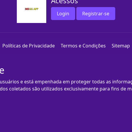
Acessos
Login
Registrar-se
Políticas de Privacidade
Termos e Condições
Sitemap
de
s usuários e está empenhada em proteger todas as informaç
os coletados são utilizados exclusivamente para fins de m