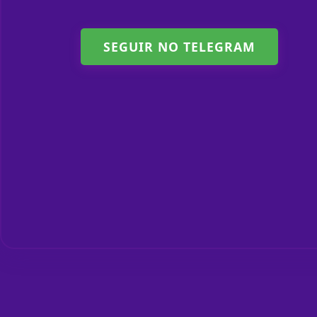
SEGUIR NO TELEGRAM