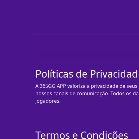
Políticas de Privacida
A 365GG APP valoriza a privacidade de seu
nossos canais de comunicação. Todos os dad
jogadores.
Termos e Condições