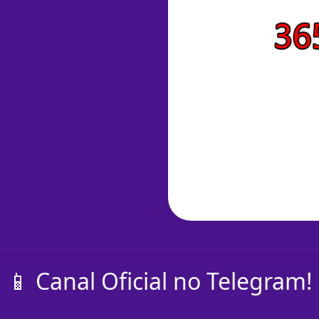
📱 Canal Oficial no Telegram!