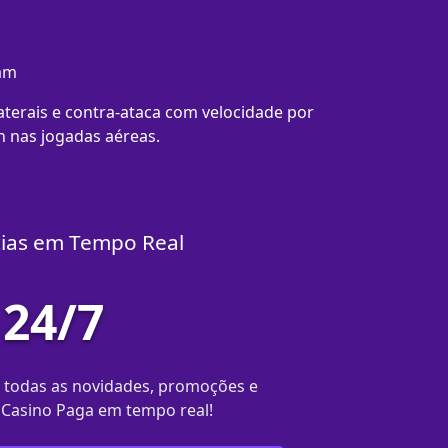
ram
laterais e contra-ataca com velocidade por
 nas jogadas aéreas.
cias em Tempo Real
24/7
e todas as novidades, promoções e
 Casino Paga em tempo real!