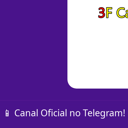
📱 Canal Oficial no Telegram!