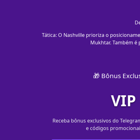
De
Tática: O Nashville prioriza o posicionam
Mukhtar. Também é p
🎁 Bônus Exclu
VIP
Receba bônus exclusivos do Telegra
e códigos promocionai