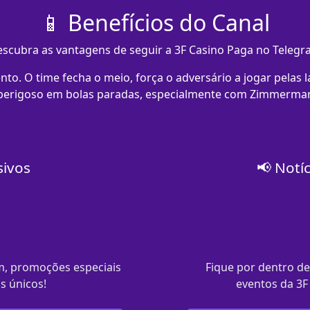
📱 Benefícios do Canal
scubra as vantagens de seguir a 3F Casino Paga no Teleg
ento. O time fecha o meio, força o adversário a jogar pelas 
erigoso em bolas paradas, especialmente com Zimmerman
sivos
📢 Notí
m, promoções especiais
Fique por dentro d
s únicos!
eventos da 3F