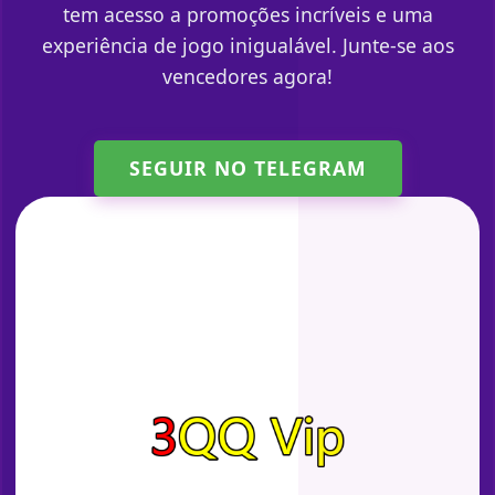
tem acesso a promoções incríveis e uma
experiência de jogo inigualável. Junte-se aos
vencedores agora!
SEGUIR NO TELEGRAM