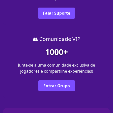
Falar Suporte
👥 Comunidade VIP
1000+
Junte-se a uma comunidade exclusiva de
jogadores e compartilhe experiências!
Entrar Grupo