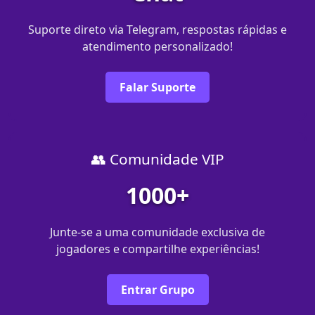
Suporte direto via Telegram, respostas rápidas e
atendimento personalizado!
Falar Suporte
👥 Comunidade VIP
1000+
Junte-se a uma comunidade exclusiva de
jogadores e compartilhe experiências!
Entrar Grupo