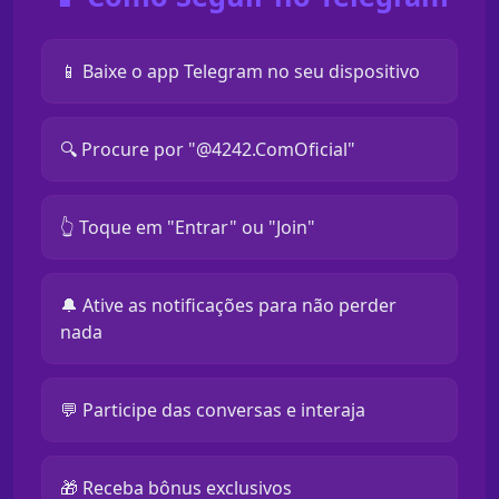
📱 Baixe o app Telegram no seu dispositivo
🔍 Procure por "@4242.ComOficial"
👆 Toque em "Entrar" ou "Join"
🔔 Ative as notificações para não perder
nada
💬 Participe das conversas e interaja
🎁 Receba bônus exclusivos