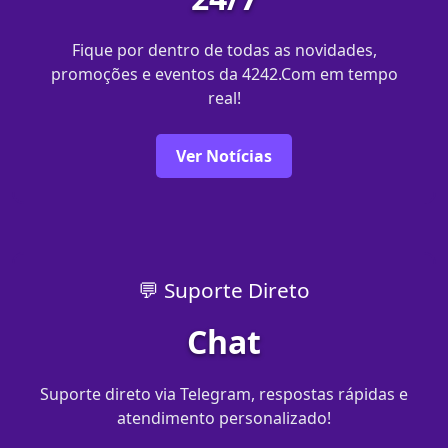
Fique por dentro de todas as novidades,
promoções e eventos da 4242.Com em tempo
real!
Ver Notícias
💬 Suporte Direto
Chat
Suporte direto via Telegram, respostas rápidas e
atendimento personalizado!