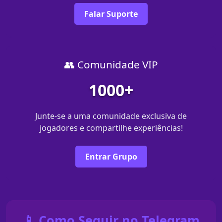
Falar Suporte
👥 Comunidade VIP
1000+
Junte-se a uma comunidade exclusiva de
jogadores e compartilhe experiências!
Entrar Grupo
📱 Como Seguir no Telegram