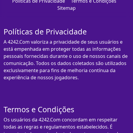
Políticas de Privacidade
Termos e Condições
Sitemap
Políticas de Privacidade
A 4242.Com valoriza a privacidade de seus usuários e
está empenhada em proteger todas as informações
pessoais fornecidas durante o uso de nossos canais de
comunicação. Todos os dados coletados são utilizados
exclusivamente para fins de melhoria contínua da
experiência de nossos jogadores.
Termos e Condições
Os usuários da 4242.Com concordam em respeitar
todas as regras e regulamentos estabelecidos. É