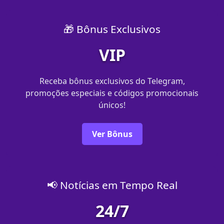
🎁 Bônus Exclusivos
VIP
Receba bônus exclusivos do Telegram,
promoções especiais e códigos promocionais
únicos!
Ver Bônus
📢 Notícias em Tempo Real
24/7