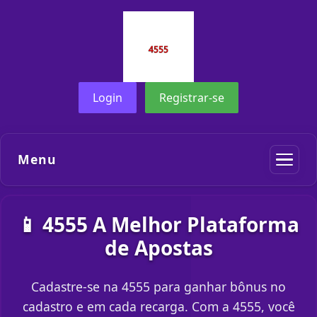
Login
Registrar-se
Menu
📱 4555 A Melhor Plataforma
de Apostas
Cadastre-se na 4555 para ganhar bônus no
cadastro e em cada recarga. Com a 4555, você