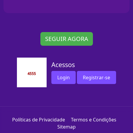
SEGUIR AGORA
Acessos
Login
Registrar-se
Políticas de Privacidade
Termos e Condições
Sitemap