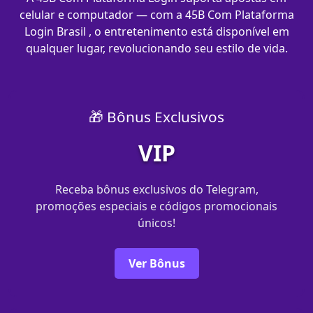
celular e computador — com a 45B Com Plataforma
Login Brasil , o entretenimento está disponível em
qualquer lugar, revolucionando seu estilo de vida.
🎁 Bônus Exclusivos
VIP
Receba bônus exclusivos do Telegram,
promoções especiais e códigos promocionais
únicos!
Ver Bônus