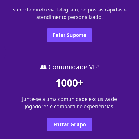
Suporte direto via Telegram, respostas rápidas e
atendimento personalizado!
Falar Suporte
👥 Comunidade VIP
1000+
Junte-se a uma comunidade exclusiva de
jogadores e compartilhe experiências!
Entrar Grupo