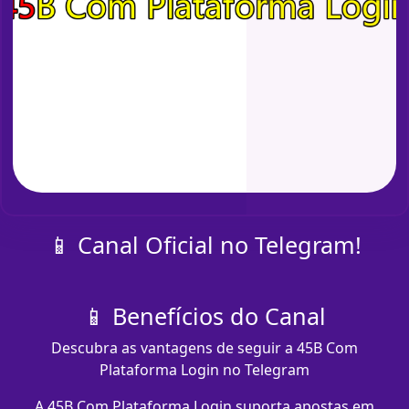
📱 Canal Oficial no Telegram!
📱 Benefícios do Canal
Descubra as vantagens de seguir a 45B Com
Plataforma Login no Telegram
A 45B Com Plataforma Login suporta apostas em