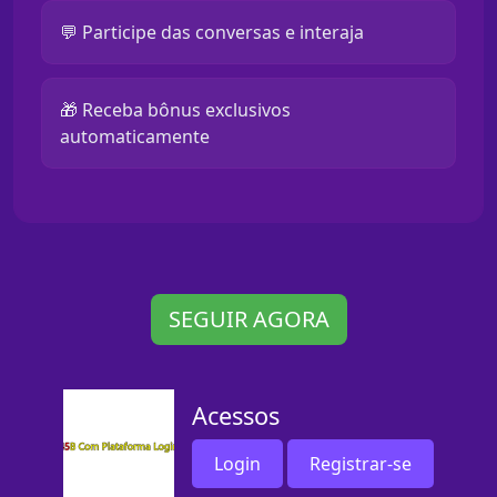
💬 Participe das conversas e interaja
🎁 Receba bônus exclusivos
automaticamente
SEGUIR AGORA
Acessos
Login
Registrar-se