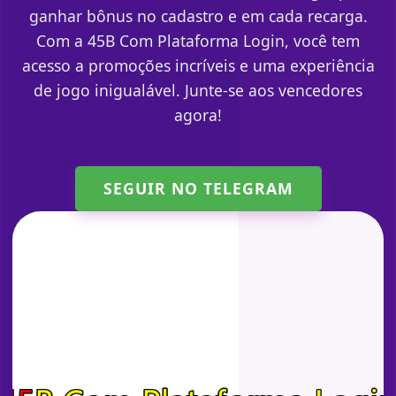
ganhar bônus no cadastro e em cada recarga.
Com a 45B Com Plataforma Login, você tem
acesso a promoções incríveis e uma experiência
de jogo inigualável. Junte-se aos vencedores
agora!
SEGUIR NO TELEGRAM