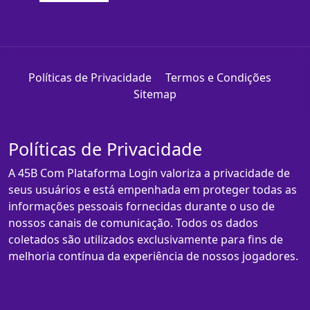
Políticas de Privacidade
Termos e Condições
Sitemap
Políticas de Privacidade
A 45B Com Plataforma Login valoriza a privacidade de
seus usuários e está empenhada em proteger todas as
informações pessoais fornecidas durante o uso de
nossos canais de comunicação. Todos os dados
coletados são utilizados exclusivamente para fins de
melhoria contínua da experiência de nossos jogadores.