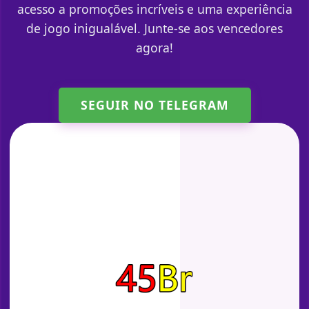
acesso a promoções incríveis e uma experiência
de jogo inigualável. Junte-se aos vencedores
agora!
SEGUIR NO TELEGRAM