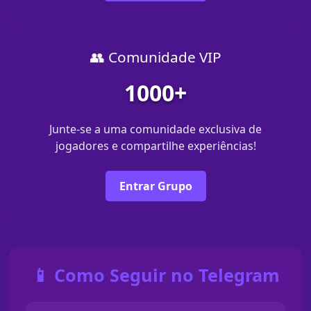
👥 Comunidade VIP
1000+
Junte-se a uma comunidade exclusiva de
jogadores e compartilhe experiências!
Entrar Grupo
📱 Como Seguir no Telegram