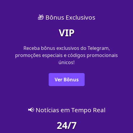
🎁 Bônus Exclusivos
VIP
Receba bônus exclusivos do Telegram,
promoções especiais e códigos promocionais
únicos!
Ver Bônus
📢 Notícias em Tempo Real
24/7