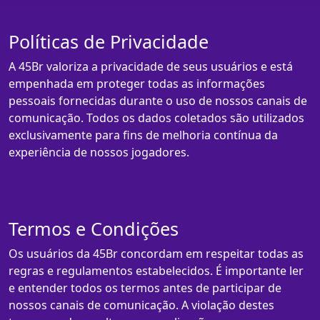
Políticas de Privacidade
A 45Br valoriza a privacidade de seus usuários e está
empenhada em proteger todas as informações
pessoais fornecidas durante o uso de nossos canais de
comunicação. Todos os dados coletados são utilizados
exclusivamente para fins de melhoria contínua da
experiência de nossos jogadores.
Termos e Condições
Os usuários da 45Br concordam em respeitar todas as
regras e regulamentos estabelecidos. É importante ler
e entender todos os termos antes de participar de
nossos canais de comunicação. A violação destes