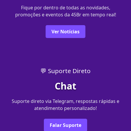
Fique por dentro de todas as novidades,
promoções e eventos da 45Br em tempo real!
Ver Notícias
💬 Suporte Direto
Chat
Suporte direto via Telegram, respostas rápidas e
atendimento personalizado!
Falar Suporte