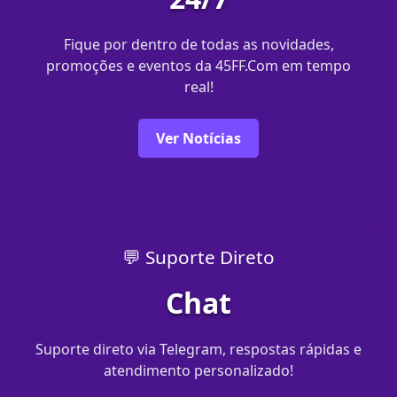
Fique por dentro de todas as novidades,
promoções e eventos da 45FF.Com em tempo
real!
Ver Notícias
💬 Suporte Direto
Chat
Suporte direto via Telegram, respostas rápidas e
atendimento personalizado!