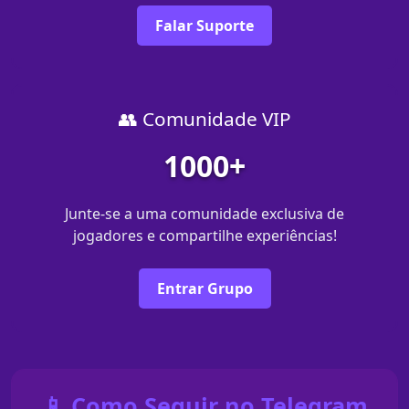
Falar Suporte
👥 Comunidade VIP
1000+
Junte-se a uma comunidade exclusiva de
jogadores e compartilhe experiências!
Entrar Grupo
📱 Como Seguir no Telegram