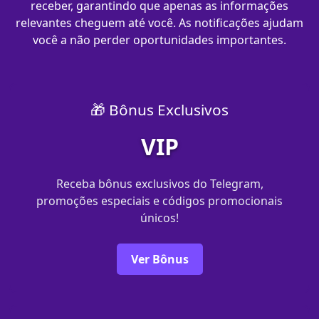
receber, garantindo que apenas as informações
relevantes cheguem até você. As notificações ajudam
você a não perder oportunidades importantes.
🎁 Bônus Exclusivos
VIP
Receba bônus exclusivos do Telegram,
promoções especiais e códigos promocionais
únicos!
Ver Bônus