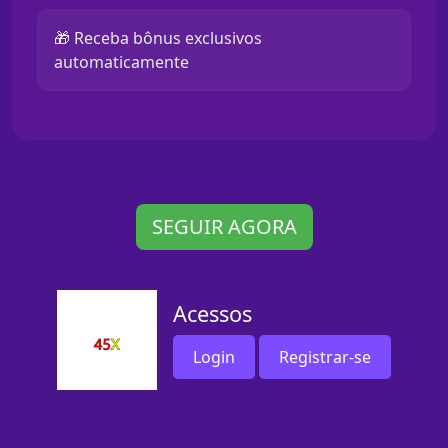
🎁 Receba bônus exclusivos
automaticamente
SEGUIR AGORA
Acessos
Login
Registrar-se