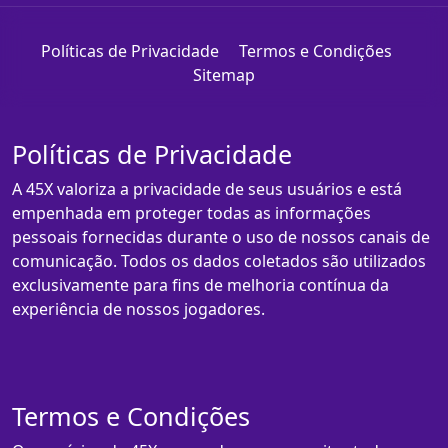
Políticas de Privacidade
Termos e Condições
Sitemap
Políticas de Privacidade
A 45X valoriza a privacidade de seus usuários e está
empenhada em proteger todas as informações
pessoais fornecidas durante o uso de nossos canais de
comunicação. Todos os dados coletados são utilizados
exclusivamente para fins de melhoria contínua da
experiência de nossos jogadores.
Termos e Condições