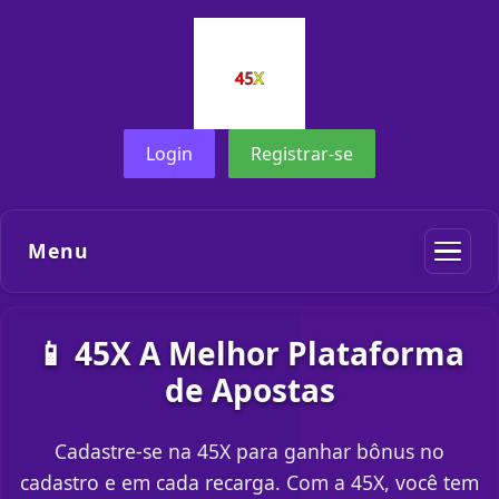
Login
Registrar-se
Menu
📱 45X A Melhor Plataforma
de Apostas
Cadastre-se na 45X para ganhar bônus no
cadastro e em cada recarga. Com a 45X, você tem