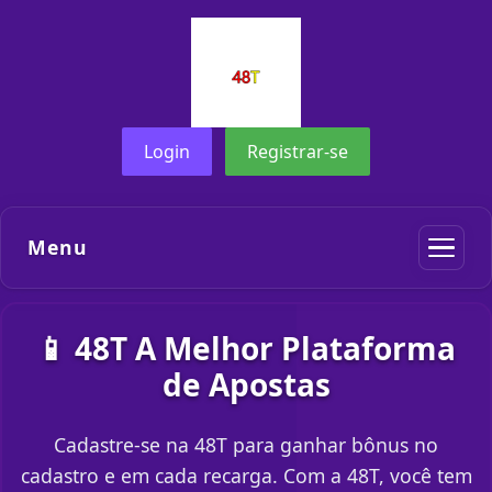
Login
Registrar-se
Menu
📱 48T A Melhor Plataforma
de Apostas
Cadastre-se na 48T para ganhar bônus no
cadastro e em cada recarga. Com a 48T, você tem