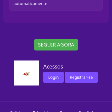
automaticamente
SEGUIR AGORA
Acessos
Login
Registrar-se