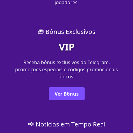
jogadores:
🎁 Bônus Exclusivos
VIP
Receba bônus exclusivos do Telegram,
promoções especiais e códigos promocionais
únicos!
Ver Bônus
📢 Notícias em Tempo Real