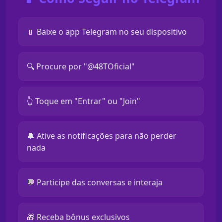
📱 Baixe o app Telegram no seu dispositivo
🔍 Procure por "@48TOficial"
👆 Toque em "Entrar" ou "Join"
🔔 Ative as notificações para não perder
nada
💬 Participe das conversas e interaja
🎁 Receba bônus exclusivos