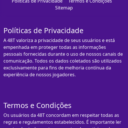
Políticas de Privacidade
Termos e Condições
Sitemap
Políticas de Privacidade
A 48T valoriza a privacidade de seus usuários e está
empenhada em proteger todas as informações
pessoais fornecidas durante o uso de nossos canais de
comunicação. Todos os dados coletados são utilizados
exclusivamente para fins de melhoria contínua da
experiência de nossos jogadores.
Termos e Condições
Os usuários da 48T concordam em respeitar todas as
regras e regulamentos estabelecidos. É importante ler