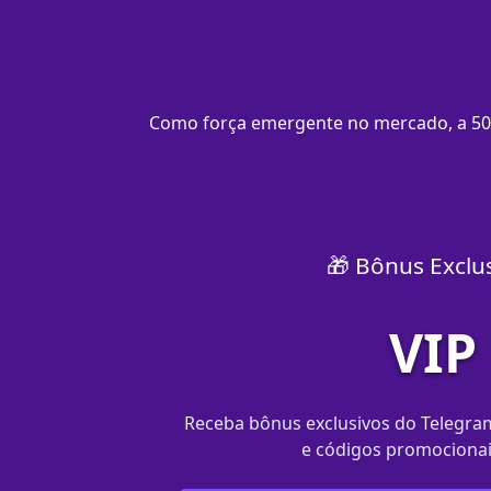
Como força emergente no mercado, a 505B
🎁 Bônus Exclu
VIP
Receba bônus exclusivos do Telegra
e códigos promocionai