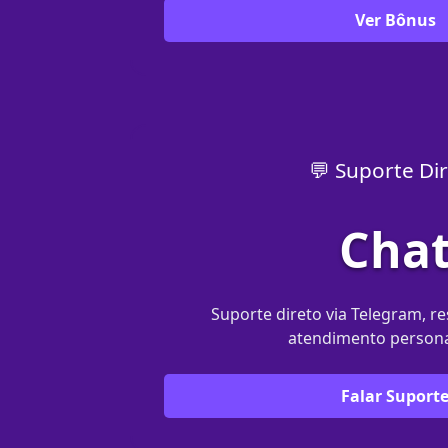
Ver Bônus
💬 Suporte Di
Cha
Suporte direto via Telegram, r
atendimento persona
Falar Suport