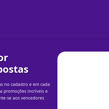
or
postas
us no cadastro e em cada
a promoções incríveis e
unte-se aos vencedores