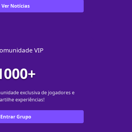
Ver Notícias
Comunidade VIP
1000+
unidade exclusiva de jogadores e
rtilhe experiências!
Entrar Grupo