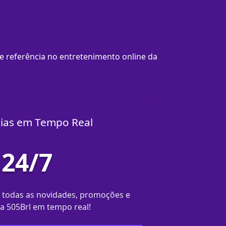
 referência no entretenimento online da
cias em Tempo Real
24/7
e todas as novidades, promoções e
a 505Brl em tempo real!