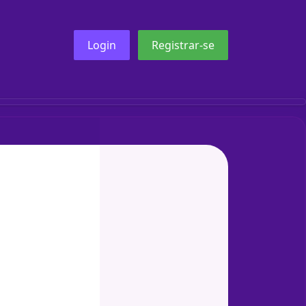
Login
Registrar-se