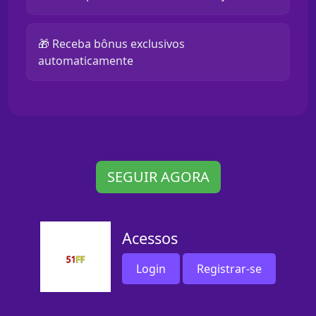
🎁 Receba bônus exclusivos
automaticamente
SEGUIR AGORA
Acessos
Login
Registrar-se