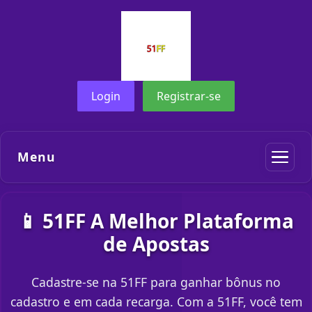
Login
Registrar-se
Menu
📱 51FF A Melhor Plataforma
de Apostas
Cadastre-se na 51FF para ganhar bônus no
cadastro e em cada recarga. Com a 51FF, você tem