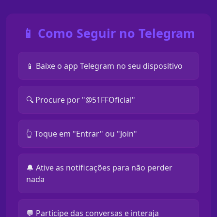
📱 Como Seguir no Telegram
📱 Baixe o app Telegram no seu dispositivo
🔍 Procure por "@51FFOficial"
👆 Toque em "Entrar" ou "Join"
🔔 Ative as notificações para não perder
nada
💬 Participe das conversas e interaja