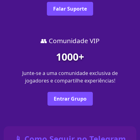
Falar Suporte
👥 Comunidade VIP
1000+
Junte-se a uma comunidade exclusiva de
jogadores e compartilhe experiências!
Entrar Grupo
📱 Como Seguir no Telegram