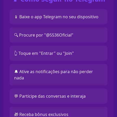
📱 Baixe o app Telegram no seu dispositivo
🔍 Procure por "@5536Oficial"
👆 Toque em "Entrar" ou "Join"
🔔 Ative as notificações para não perder
nada
💬 Participe das conversas e interaja
🎁 Receba bônus exclusivos