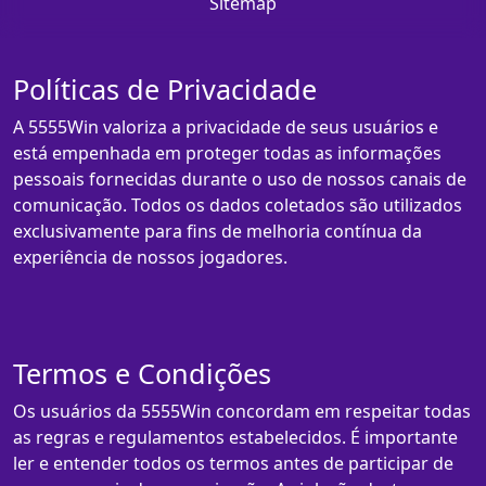
Sitemap
Políticas de Privacidade
A 5555Win valoriza a privacidade de seus usuários e
está empenhada em proteger todas as informações
pessoais fornecidas durante o uso de nossos canais de
comunicação. Todos os dados coletados são utilizados
exclusivamente para fins de melhoria contínua da
experiência de nossos jogadores.
Termos e Condições
Os usuários da 5555Win concordam em respeitar todas
as regras e regulamentos estabelecidos. É importante
ler e entender todos os termos antes de participar de