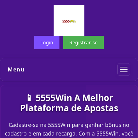
Login
Registrar-se
Menu
📱 5555Win A Melhor
Plataforma de Apostas
Cadastre-se na 5555Win para ganhar bônus no
cadastro e em cada recarga. Com a 5555Win, você