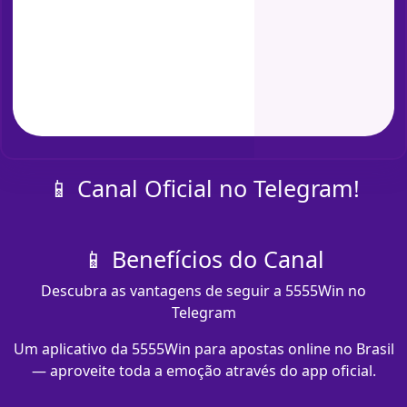
📱 Canal Oficial no Telegram!
📱 Benefícios do Canal
Descubra as vantagens de seguir a 5555Win no
Telegram
Um aplicativo da 5555Win para apostas online no Brasil
— aproveite toda a emoção através do app oficial.