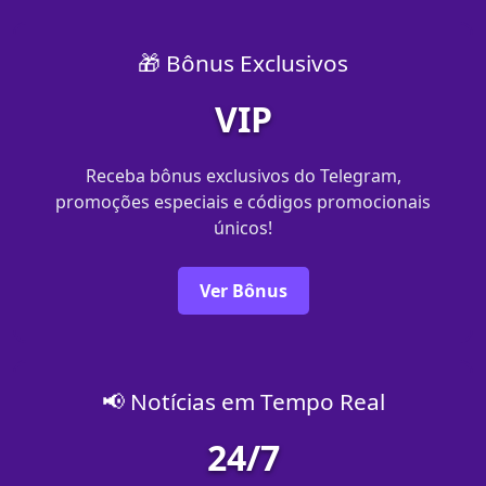
🎁 Bônus Exclusivos
VIP
Receba bônus exclusivos do Telegram,
promoções especiais e códigos promocionais
únicos!
Ver Bônus
📢 Notícias em Tempo Real
24/7