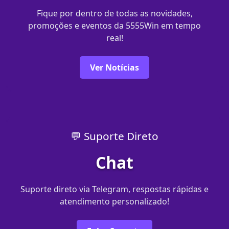
Fique por dentro de todas as novidades,
promoções e eventos da 5555Win em tempo
real!
Ver Notícias
💬 Suporte Direto
Chat
Suporte direto via Telegram, respostas rápidas e
atendimento personalizado!