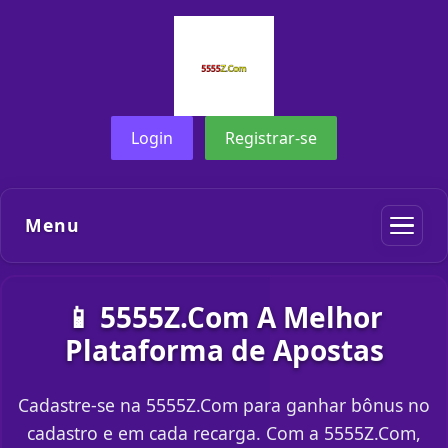
Login
Registrar-se
Menu
📱 5555Z.Com A Melhor
Plataforma de Apostas
Cadastre-se na 5555Z.Com para ganhar bônus no
cadastro e em cada recarga. Com a 5555Z.Com,