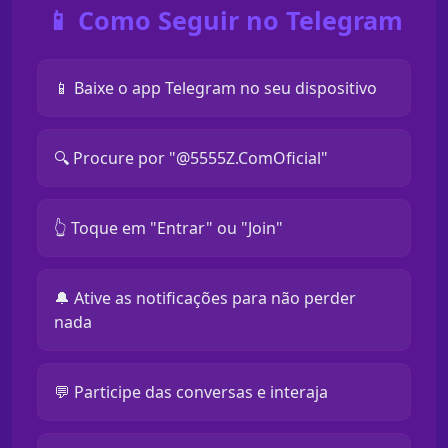
📱 Como Seguir no Telegram
📱 Baixe o app Telegram no seu dispositivo
🔍 Procure por "@5555Z.ComOficial"
👆 Toque em "Entrar" ou "Join"
🔔 Ative as notificações para não perder
nada
💬 Participe das conversas e interaja