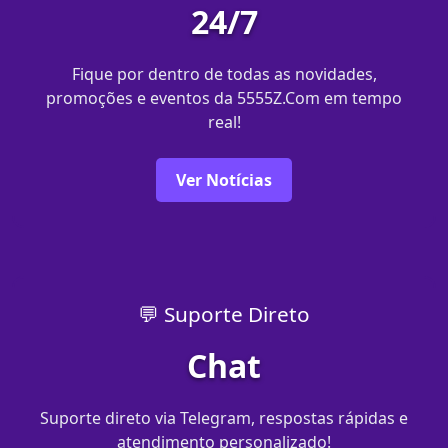
24/7
Fique por dentro de todas as novidades,
promoções e eventos da 5555Z.Com em tempo
real!
Ver Notícias
💬 Suporte Direto
Chat
Suporte direto via Telegram, respostas rápidas e
atendimento personalizado!