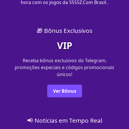
hora com os jogos da 5555Z.Com Brasil .
🎁 Bônus Exclusivos
VIP
Receba bônus exclusivos do Telegram,
promoções especiais e códigos promocionais
únicos!
Ver Bônus
📢 Notícias em Tempo Real