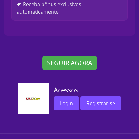
🎁 Receba bônus exclusivos
automaticamente
SEGUIR AGORA
Acessos
Login
Registrar-se