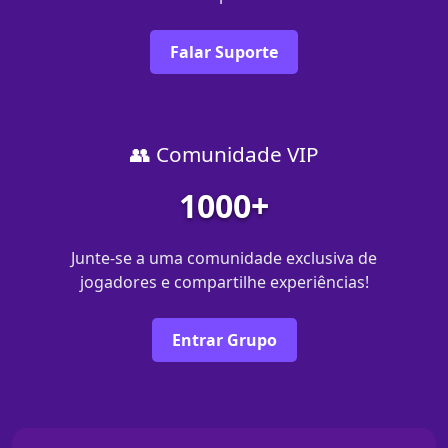
Falar Suporte
👥 Comunidade VIP
1000+
Junte-se a uma comunidade exclusiva de
jogadores e compartilhe experiências!
Entrar Grupo