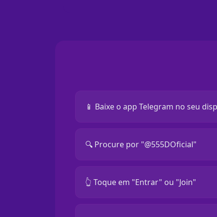
📱 Baixe o app Telegram no seu disp
🔍 Procure por "@555DOficial"
👆 Toque em "Entrar" ou "Join"