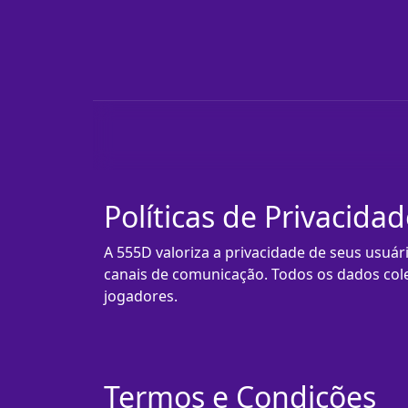
Políticas de Privacida
A 555D valoriza a privacidade de seus usuá
canais de comunicação. Todos os dados cole
jogadores.
Termos e Condições