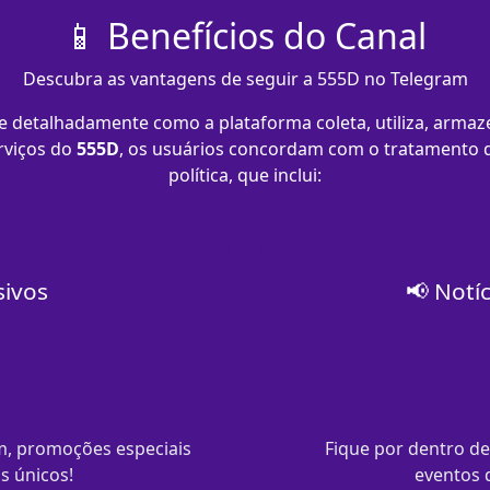
📱 Benefícios do Canal
Descubra as vantagens de seguir a 555D no Telegram
 detalhadamente como a plataforma coleta, utiliza, armaz
erviços do
555D
, os usuários concordam com o tratamento 
política, que inclui:
sivos
📢 Notí
m, promoções especiais
Fique por dentro d
s únicos!
eventos 