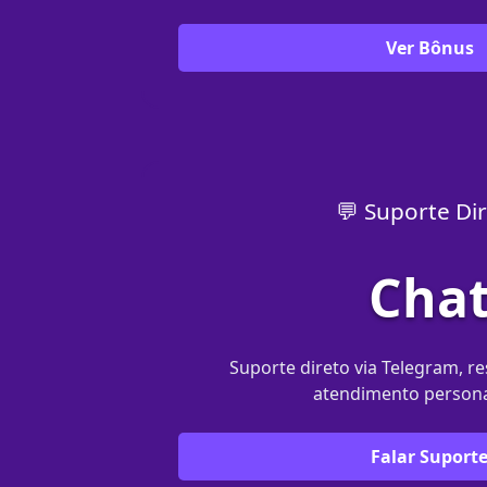
Ver Bônus
💬 Suporte Di
Cha
Suporte direto via Telegram, r
atendimento persona
Falar Suport