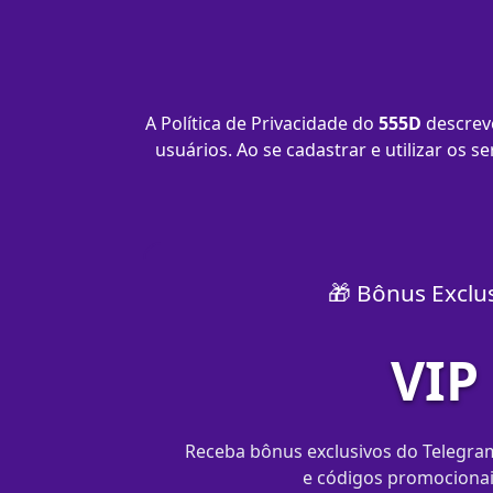
A Política de Privacidade do
555D
descreve
usuários. Ao se cadastrar e utilizar os s
🎁 Bônus Exclu
VIP
Receba bônus exclusivos do Telegra
e códigos promocionai