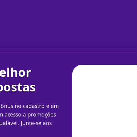
elhor
postas
bônus no cadastro e em
em acesso a promoções
ualável. Junte-se aos