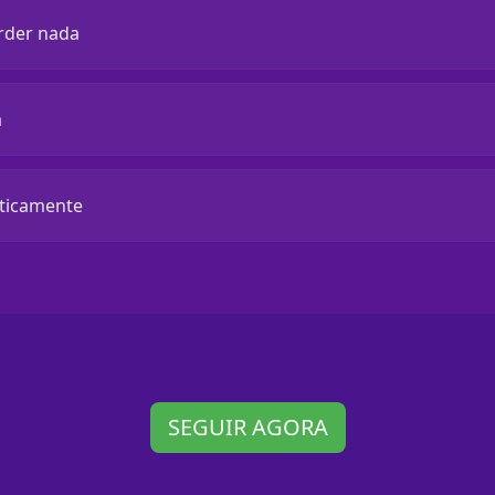
erder nada
a
aticamente
SEGUIR AGORA