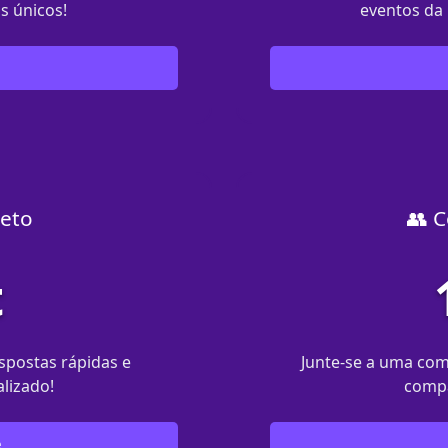
s únicos!
eventos da
reto
👥 
t
espostas rápidas e
Junte-se a uma com
lizado!
compa
e