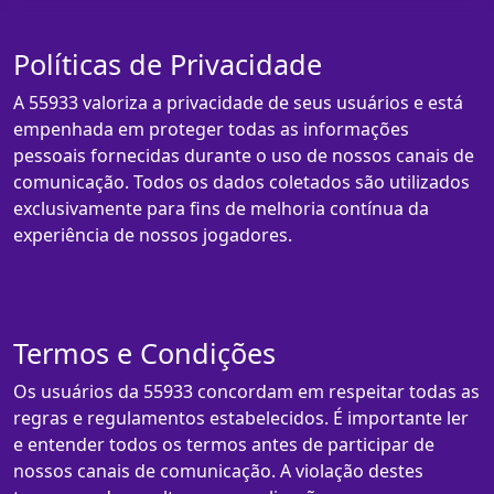
Políticas de Privacidade
A 55933 valoriza a privacidade de seus usuários e está
empenhada em proteger todas as informações
pessoais fornecidas durante o uso de nossos canais de
comunicação. Todos os dados coletados são utilizados
exclusivamente para fins de melhoria contínua da
experiência de nossos jogadores.
Termos e Condições
Os usuários da 55933 concordam em respeitar todas as
regras e regulamentos estabelecidos. É importante ler
e entender todos os termos antes de participar de
nossos canais de comunicação. A violação destes