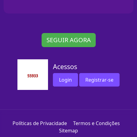
SEGUIR AGORA
Acessos
Login
Registrar-se
Políticas de Privacidade
Termos e Condições
Sitemap